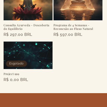
:
Consulta Ayurveda - Descoberta
Programa de 4 Semanas -
do Equilíbrio
Reconexão ao Fluxo Natural
Preço
R$ 297,00 BRL
Preço
R$ 597,00 BRL
normal
normal
Esgotado
Project 999
Preço
R$ 0,00 BRL
normal